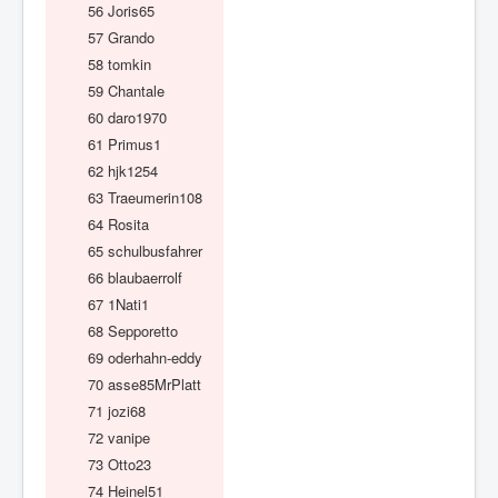
56
Joris65
57
Grando
58
tomkin
59
Chantale
60
daro1970
61
Primus1
62
hjk1254
63
Traeumerin108
64
Rosita
65
schulbusfahrer
66
blaubaerrolf
67
1Nati1
68
Sepporetto
69
oderhahn-eddy
70
asse85MrPlatt
71
jozi68
72
vanipe
73
Otto23
74
Heinel51