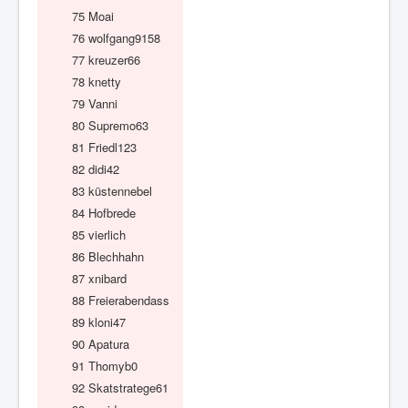
75
Moai
76
wolfgang9158
77
kreuzer66
78
knetty
79
Vanni
80
Supremo63
81
Friedl123
82
didi42
83
küstennebel
84
Hofbrede
85
vierlich
86
Blechhahn
87
xnibard
88
Freierabendass
89
kloni47
90
Apatura
91
Thomyb0
92
Skatstratege61