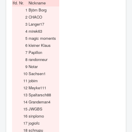
lfd. Nr.
Nickname
1
Björn Borg
2
CHACO
3
Langer17
4
mirek63
5
magic moments
6
kleiner Klaus
7
Papillon
8
randonneur
9
Notar
10
Sachsen1
11
jobim
12
Meyke111
13
Spaltarsch88
14
Grandeman4
15
JWGBS
16
sinplomo
17
jogiofc
18
schnupu