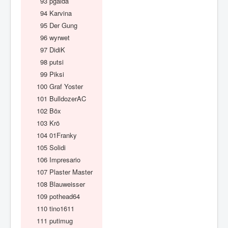
93
pgaida
94
Karvina
95
Der Gung
96
wyrwet
97
DidiK
98
putsi
99
Piksi
100
Graf Yoster
101
BulldozerAC
102
Böx
103
Krö
104
01Franky
105
Solidi
106
Impresario
107
Plaster Master
108
Blauweisser
109
pothead64
110
tino1611
111
putimug