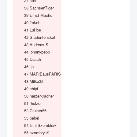
37
stef
38
SachsenTiger
39
Ernst Macho
40
Tokeh
41
LuHoe
42
Studentenskat
43
Andreas S
44
johnnypepp
45
Dasch
46
jjp
47
MARIEausPARIS
48
Milka32
49
chipi
50
harzerkracher
51
rholzer
52
Cruiser56
53
pabel
54
EmilSzombierki
55
szombry19