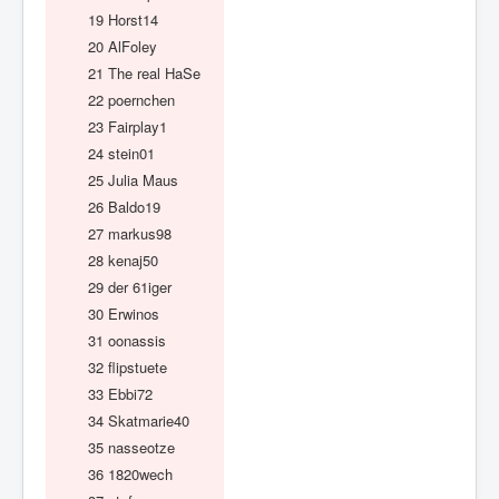
19
Horst14
20
AlFoley
21
The real HaSe
22
poernchen
23
Fairplay1
24
stein01
25
Julia Maus
26
Baldo19
27
markus98
28
kenaj50
29
der 61iger
30
Erwinos
31
oonassis
32
flipstuete
33
Ebbi72
34
Skatmarie40
35
nasseotze
36
1820wech